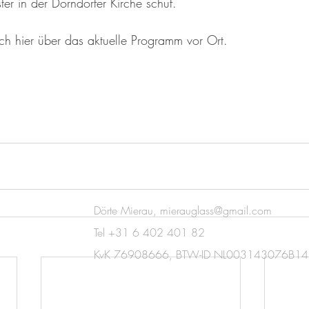
ter in der Dorndorfer Kirche schuf. 
sich hier über das aktuelle Programm vor Ort.
Dörte Mierau,
mierauglass@gmail.com
Tel +31 6 402 401 82
KvK 76908666,
BTW-ID NL003143076B14