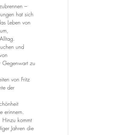
nzubrennen – 
rungen hat sich 
 das Leben von 
rum, 
Alltag.
auchen und 
 von 
er Gegenwart zu 
iten von Fritz 
te der 
chönheit 
e erinnern.
n. Hinzu kommt 
ger Jahren die 