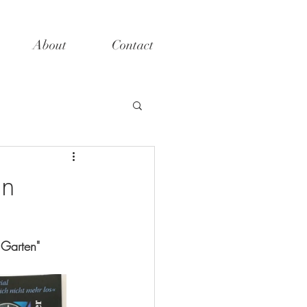
About
Contact
an
 Garten" 