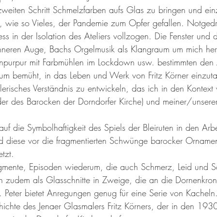
weiten Schritt Schmelzfarben aufs Glas zu bringen und ei
st, wie so Vieles, der Pandemie zum Opfer gefallen. Notged
ess in der Isolation des Ateliers vollzogen. Die Fenster und
 inneren Auge, Bachs Orgelmusik als Klangraum um mich he
npurpur mit Farbmühlen im Lockdown usw. bestimmten den 
um bemüht, in das Leben und Werk von Fritz Körner einzut
lerisches Verständnis zu entwickeln, das ich in den Kontext
der des Barocken der Dorndorfer Kirche) und meiner/unser
f die Symbolhaftigkeit des Spiels der Bleiruten in den Arbe
nd diese vor die fragmentierten Schwünge barocker Ornamen
tzt.
mente, Episoden wiederum, die auch Schmerz, Leid und S
 zudem als Glasschnitte in Zweige, die an die Dornenkron
. Peter bietet Anregungen genug für eine Serie von Kachel
hte des Jenaer Glasmalers Fritz Körners, der in den 1930i