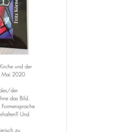
Kirche und der 
im Mai 2020 
ldes/der 
hne das Bild. 
n Formensprache 
rhalten? Und 
erisch zu 