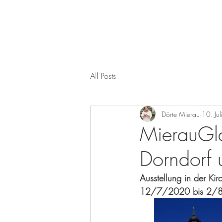
MierauGlass
All Posts
Dörte Mierau
10. Ju
MierauGl
Dorndorf u
Ausstellung in der Kir
12/7/2020 bis 2/8