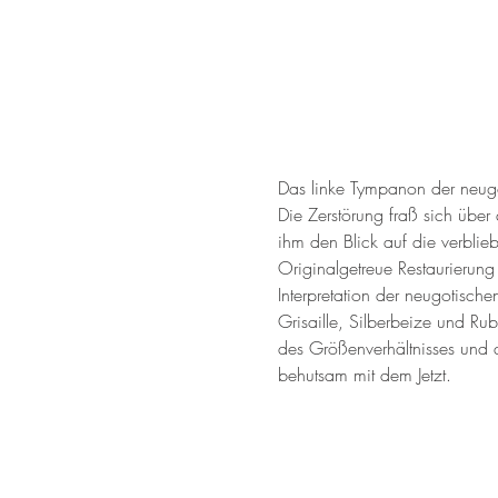
Das linke Tympanon der neugo
Die Zerstörung fraß sich über 
ihm den Blick auf die verbli
Originalgetreue Restaurierun
Interpretation der neugotisch
Grisaille, Silberbeize und R
des Größenverhältnisses und d
behutsam mit dem Jetzt.