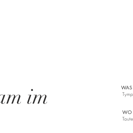
sam im
WA
Tym
WO
Taut