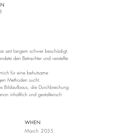
NN
8
ar seit langem schwer beschädigt.
endete den Betrachter und verstellte
 mich für eine behutsame
igen Methoden sucht.
des Bildaufbaus, die Durchbrechung
on inhaltlich und gestalterisch
WHEN
March 2035