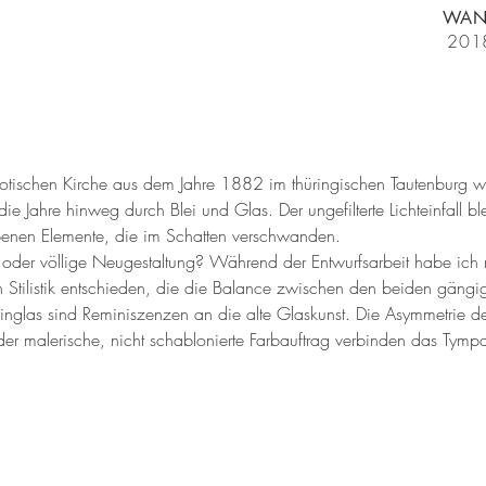
WA
201
tischen Kirche aus dem Jahre 1882 im thüringischen Tautenburg w
die Jahre hinweg durch Blei und Glas. Der ungefilterte Lichteinfall bl
ebenen Elemente, die im Schatten verschwanden.
g oder völlige Neugestaltung? Während der Entwurfsarbeit habe ich
en Stilistik entschieden, die die Balance zwischen den beiden gäng
ubinglas sind Reminiszenzen an die alte Glaskunst. Die Asymmetrie 
er malerische, nicht schablonierte Farbauftrag verbinden das Tympan