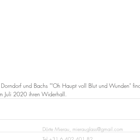
 Dorndorf und Bachs ""Oh Haupt voll Blut und Wunden" find
m Juli 2020 ihren Widerhall.
Dörte Mierau,
mierauglass@gmail.com
Tel +31 6 402 401 82