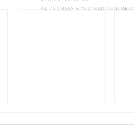
KvK 76908666,
BTW-ID NL003143076B14